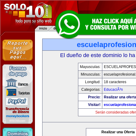
escuelaprofesio
El dueño de este dominio lo ha
Mayusculas:
ESCUELAPROFES
Minusculas:
escuelaprofesiona
Longitud:
18 caracteres
Categorias:
EducaciÃ³n
Precio:
Realizar una ofert
Visitar!
escuelaprofesiona
Serán consideradas ofer
Realizar una Oferta