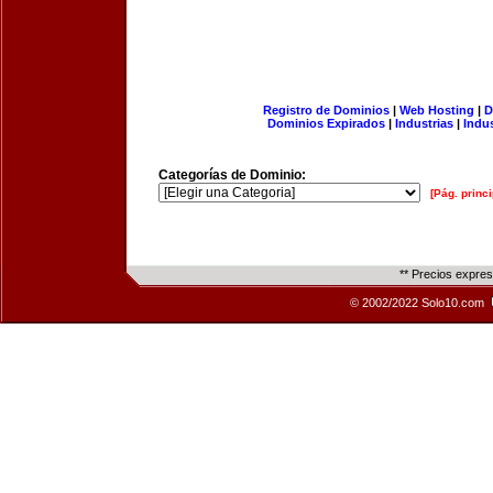
Registro de Dominios
|
Web Hosting
|
D
Dominios Expirados
|
Industrias
|
Indu
Categorías de Dominio:
[Pág. princi
** Precios expre
© 2002/2022 Solo10.com