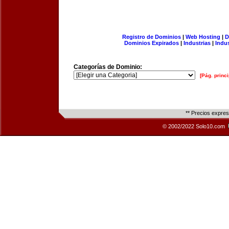
Registro de Dominios
|
Web Hosting
|
D
Dominios Expirados
|
Industrias
|
Indu
Categorías de Dominio:
[Pág. princi
** Precios expre
© 2002/2022 Solo10.com