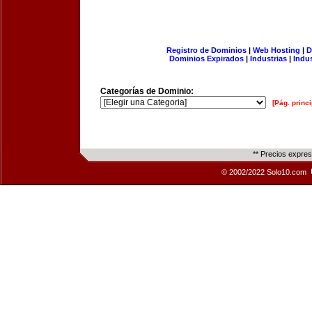
Registro de Dominios
|
Web Hosting
|
D
Dominios Expirados
|
Industrias
|
Indu
Categorías de Dominio:
[Pág. princi
** Precios expre
© 2002/2022 Solo10.com